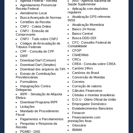
Agenda Federal - Receita
ANS - Agência Nacional de
Saúde Suplementar
Agendamento Presencial
Receita Federal
Aplicação com depósitos
regulares
Atendimento Local
Atualização GPS referente
Busca Avançada de Normas
INSS
Certidões da Receita
Atualização Monetária
CNPJ - Coleta Online
Banco 24 Horas
CNPJ - Emissão de
Banco Central
Comprovante
Busca DDD-DDI
CNPJ - Tudo sobre CNPJ
CFC- Conselho Federal de
Códigos de Arrecadação de
Contabilidade
Tributos Federais
CFOP
CPF - Consulta de CPF
CNAE/Web
DIRF
CRCs
Download Darf (Comum)
CREA - Consulta sobre CREA
Download Darf (Simples)
Cartório 24hrs
Download dos arquivos da TIPI
Cartórios do Brasil
Extrato de Contribuições
Previdenciárias
Conversão de Moedas
Formulários
Correios
Impugnações Contra
Correção de valores
Delegacias
Cálculos Financeiros
IRPF - Simulação de Alíquota
Cédulas e moedas brasileiras
Efetiva
D.O.U - Diário Oficial da União
Download Programa IRPF
Empregador Doméstico
Licitações
Estabelecimentos Bancários
Mandado de Procedimento
Fenacon
Fiscal
Financiamento com
Pagamentos e Parcelamentos
prestações fixas
Perguntas e Resposta da
Glossário
Receita
IBAMA
PGMEI - DAS