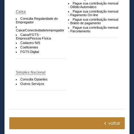
Pague sua contribuição mensal
- Débito Automático
Caixa
Pague sua contribuição mensal
- Pagamento On-line
Consulta Regularidade do
Pague sua contribuição mensal
Empregador
- Boleto de pagamento
Pague sua contribuição mensal
Caixa/Conectividade/empregador
- Parcelamento
Caixa/FGTS -
Empresa/Pessoa Física
Cadastro NIS
Coeficientes
FGTS Digital
Simples Nacional
Consulta Optantes
Outros Serviços
voltar