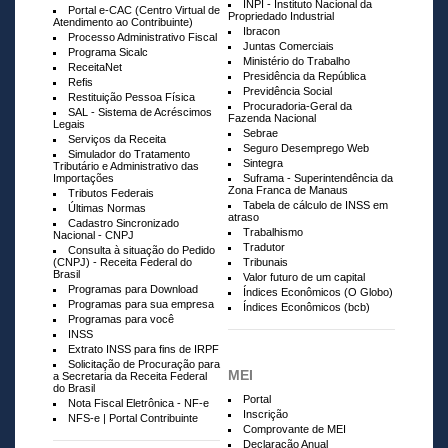
INPI - Instituto Nacional da
Portal e-CAC (Centro Virtual de
Propriedado Industrial
Atendimento ao Contribuinte)
Ibracon
Processo Administrativo Fiscal
Juntas Comerciais
Programa Sicalc
Ministério do Trabalho
ReceitaNet
Presidência da República
Refis
Previdência Social
Restituição Pessoa Física
Procuradoria-Geral da
SAL - Sistema de Acréscimos
Fazenda Nacional
Legais
Sebrae
Serviços da Receita
Seguro Desemprego Web
Simulador do Tratamento
Sintegra
Tributário e Administrativo das
Importações
Suframa - Superintendência da
Zona Franca de Manaus
Tributos Federais
Tabela de cálculo de INSS em
Últimas Normas
atraso
Cadastro Sincronizado
Trabalhismo
Nacional - CNPJ
Tradutor
Consulta à situação do Pedido
(CNPJ) - Receita Federal do
Tribunais
Brasil
Valor futuro de um capital
Programas para Download
Índices Econômicos (O Globo)
Programas para sua empresa
Índices Econômicos (bcb)
Programas para você
INSS
Extrato INSS para fins de IRPF
Solicitação de Procuração para
MEI
a Secretaria da Receita Federal
do Brasil
Portal
Nota Fiscal Eletrônica - NF-e
Inscrição
NFS-e | Portal Contribuinte
Comprovante de MEI
Declaração Anual