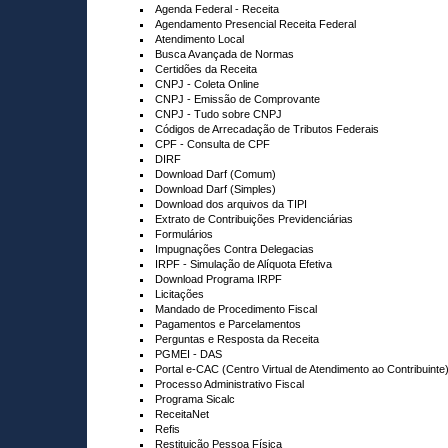
Agenda Federal - Receita
Agendamento Presencial Receita Federal
Atendimento Local
Busca Avançada de Normas
Certidões da Receita
CNPJ - Coleta Online
CNPJ - Emissão de Comprovante
CNPJ - Tudo sobre CNPJ
Códigos de Arrecadação de Tributos Federais
CPF - Consulta de CPF
DIRF
Download Darf (Comum)
Download Darf (Simples)
Download dos arquivos da TIPI
Extrato de Contribuições Previdenciárias
Formulários
Impugnações Contra Delegacias
IRPF - Simulação de Alíquota Efetiva
Download Programa IRPF
Licitações
Mandado de Procedimento Fiscal
Pagamentos e Parcelamentos
Perguntas e Resposta da Receita
PGMEI - DAS
Portal e-CAC (Centro Virtual de Atendimento ao Contribuinte
Processo Administrativo Fiscal
Programa Sicalc
ReceitaNet
Refis
Restituição Pessoa Física