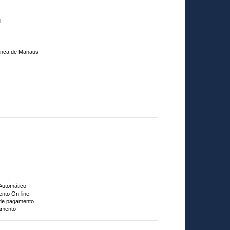
l
ranca de Manaus
 Automático
nto On-line
 de pagamento
amento