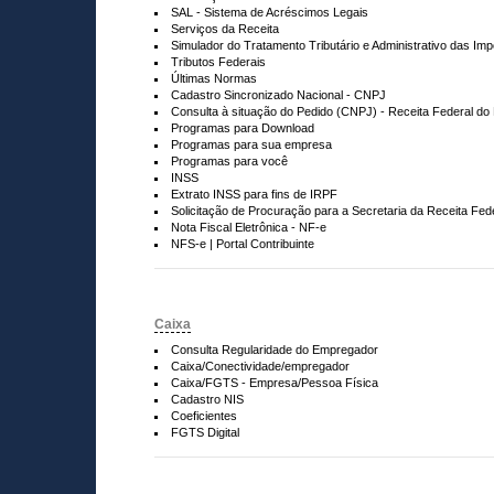
SAL - Sistema de Acréscimos Legais
Serviços da Receita
Simulador do Tratamento Tributário e Administrativo das Im
Tributos Federais
Últimas Normas
Cadastro Sincronizado Nacional - CNPJ
Consulta à situação do Pedido (CNPJ) - Receita Federal do 
Programas para Download
Programas para sua empresa
Programas para você
INSS
Extrato INSS para fins de IRPF
Solicitação de Procuração para a Secretaria da Receita Fede
Nota Fiscal Eletrônica - NF-e
NFS-e | Portal Contribuinte
Caixa
Consulta Regularidade do Empregador
Caixa/Conectividade/empregador
Caixa/FGTS - Empresa/Pessoa Física
Cadastro NIS
Coeficientes
FGTS Digital