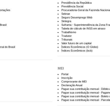
Presidência da República
Previdência Social
portações
Procuradoria-Geral da Fazenda Naciona
Sebrae
Seguro Desemprego Web
Sintegra
Brasil
Suframa - Superintendência da Zona F
Tabela de cálculo de INSS em atraso
Trabalhismo
Tradutor
Tribunais
Valor futuro de um capital
ral do Brasil
Índices Econômicos (O Globo)
Índices Econômicos (bcb)
MEI
Portal
Inscrição
Comprovante de MEI
Declaração Anual
Pague sua contribuição mensal - Débito
Pague sua contribuição mensal - Pagame
Pague sua contribuição mensal - Boleto
Pague sua contribuição mensal - Parcel