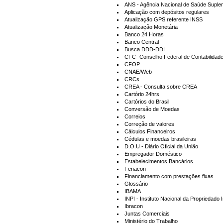
ANS - Agência Nacional de Saúde Suple
Aplicação com depósitos regulares
Atualização GPS referente INSS
Atualização Monetária
Banco 24 Horas
Banco Central
Busca DDD-DDI
CFC- Conselho Federal de Contabilidad
CFOP
CNAE/Web
CRCs
CREA - Consulta sobre CREA
Cartório 24hrs
Cartórios do Brasil
Conversão de Moedas
Correios
Correção de valores
Cálculos Financeiros
Cédulas e moedas brasileiras
D.O.U - Diário Oficial da União
Empregador Doméstico
Estabelecimentos Bancários
Fenacon
Financiamento com prestações fixas
)
Glossário
IBAMA
INPI - Instituto Nacional da Propriedado I
Ibracon
Juntas Comerciais
Ministério do Trabalho