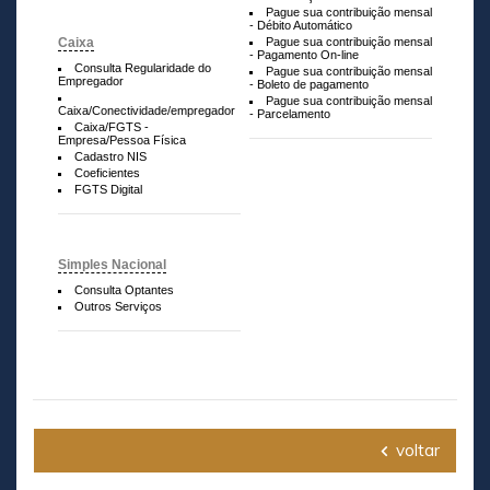
Pague sua contribuição mensal
- Débito Automático
Caixa
Pague sua contribuição mensal
- Pagamento On-line
Consulta Regularidade do
Pague sua contribuição mensal
Empregador
- Boleto de pagamento
Pague sua contribuição mensal
Caixa/Conectividade/empregador
- Parcelamento
Caixa/FGTS -
Empresa/Pessoa Física
Cadastro NIS
Coeficientes
FGTS Digital
Simples Nacional
Consulta Optantes
Outros Serviços
voltar