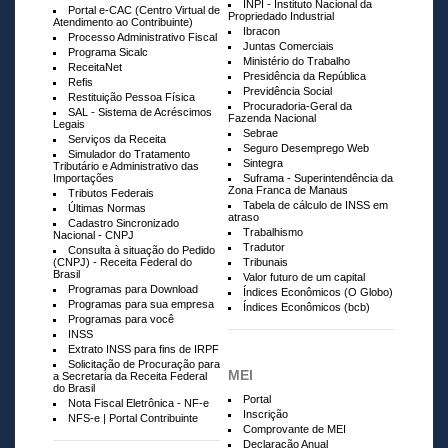
INPI - Instituto Nacional da
Portal e-CAC (Centro Virtual de
Propriedado Industrial
Atendimento ao Contribuinte)
Ibracon
Processo Administrativo Fiscal
Juntas Comerciais
Programa Sicalc
Ministério do Trabalho
ReceitaNet
Presidência da República
Refis
Previdência Social
Restituição Pessoa Física
Procuradoria-Geral da
SAL - Sistema de Acréscimos
Fazenda Nacional
Legais
Sebrae
Serviços da Receita
Seguro Desemprego Web
Simulador do Tratamento
Sintegra
Tributário e Administrativo das
Importações
Suframa - Superintendência da
Zona Franca de Manaus
Tributos Federais
Tabela de cálculo de INSS em
Últimas Normas
atraso
Cadastro Sincronizado
Trabalhismo
Nacional - CNPJ
Tradutor
Consulta à situação do Pedido
(CNPJ) - Receita Federal do
Tribunais
Brasil
Valor futuro de um capital
Programas para Download
Índices Econômicos (O Globo)
Programas para sua empresa
Índices Econômicos (bcb)
Programas para você
INSS
Extrato INSS para fins de IRPF
Solicitação de Procuração para
MEI
a Secretaria da Receita Federal
do Brasil
Portal
Nota Fiscal Eletrônica - NF-e
Inscrição
NFS-e | Portal Contribuinte
Comprovante de MEI
Declaração Anual