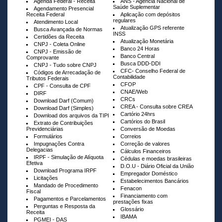
Agenda Federal - Receita
ANS - Agência Nacional de
Saúde Suplementar
Agendamento Presencial
Receita Federal
Aplicação com depósitos
regulares
Atendimento Local
Atualização GPS referente
Busca Avançada de Normas
INSS
Certidões da Receita
Atualização Monetária
CNPJ - Coleta Online
Banco 24 Horas
CNPJ - Emissão de
Banco Central
Comprovante
Busca DDD-DDI
CNPJ - Tudo sobre CNPJ
CFC- Conselho Federal de
Códigos de Arrecadação de
Contabilidade
Tributos Federais
CFOP
CPF - Consulta de CPF
CNAE/Web
DIRF
CRCs
Download Darf (Comum)
CREA - Consulta sobre CREA
Download Darf (Simples)
Cartório 24hrs
Download dos arquivos da TIPI
Cartórios do Brasil
Extrato de Contribuições
Previdenciárias
Conversão de Moedas
Formulários
Correios
Impugnações Contra
Correção de valores
Delegacias
Cálculos Financeiros
IRPF - Simulação de Alíquota
Cédulas e moedas brasileiras
Efetiva
D.O.U - Diário Oficial da União
Download Programa IRPF
Empregador Doméstico
Licitações
Estabelecimentos Bancários
Mandado de Procedimento
Fenacon
Fiscal
Financiamento com
Pagamentos e Parcelamentos
prestações fixas
Perguntas e Resposta da
Glossário
Receita
IBAMA
PGMEI - DAS