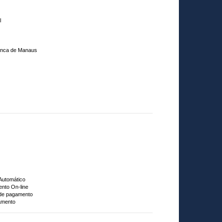
l
ranca de Manaus
 Automático
nto On-line
 de pagamento
amento