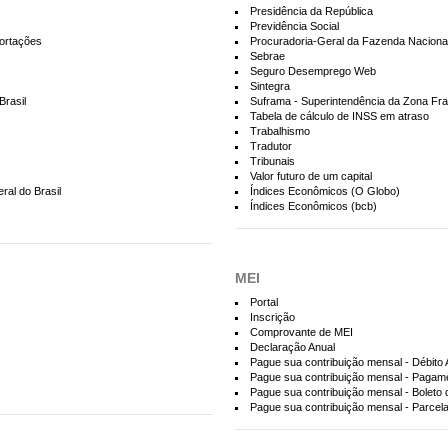
Presidência da República
Previdência Social
portações
Procuradoria-Geral da Fazenda Naciona
Sebrae
Seguro Desemprego Web
Sintegra
Brasil
Suframa - Superintendência da Zona F
Tabela de cálculo de INSS em atraso
Trabalhismo
Tradutor
Tribunais
Valor futuro de um capital
ral do Brasil
Índices Econômicos (O Globo)
Índices Econômicos (bcb)
MEI
Portal
Inscrição
Comprovante de MEI
Declaração Anual
Pague sua contribuição mensal - Débito
Pague sua contribuição mensal - Pagame
Pague sua contribuição mensal - Boleto
Pague sua contribuição mensal - Parcel