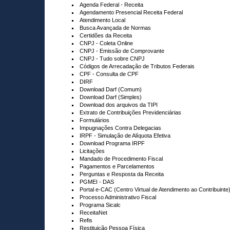
Agenda Federal - Receita
Agendamento Presencial Receita Federal
Atendimento Local
Busca Avançada de Normas
Certidões da Receita
CNPJ - Coleta Online
CNPJ - Emissão de Comprovante
CNPJ - Tudo sobre CNPJ
Códigos de Arrecadação de Tributos Federais
CPF - Consulta de CPF
DIRF
Download Darf (Comum)
Download Darf (Simples)
Download dos arquivos da TIPI
Extrato de Contribuições Previdenciárias
Formulários
Impugnações Contra Delegacias
IRPF - Simulação de Alíquota Efetiva
Download Programa IRPF
Licitações
Mandado de Procedimento Fiscal
Pagamentos e Parcelamentos
Perguntas e Resposta da Receita
PGMEI - DAS
Portal e-CAC (Centro Virtual de Atendimento ao Contribuinte
Processo Administrativo Fiscal
Programa Sicalc
ReceitaNet
Refis
Restituição Pessoa Física