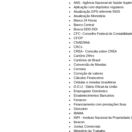
ANS - Agência Nacional de Saúde Suple
Aplicação com depósitos regulares
Atualização GPS referente INSS
Atualização Monetária
Banco 24 Horas
Banco Central
Busca DDD-DDI
CFC- Conselho Federal de Contabilidad
CFOP
CNAE/Web
CRCs
CREA - Consulta sobre CREA
Cartório 24hrs
Cartórios do Brasil
Conversão de Moedas
Correios
Correção de valores
Cálculos Financeiros
Cédulas e moedas brasileiras
D.O.U - Diário Oficial da União
Empregador Doméstico
Estabelecimentos Bancários
Fenacon
Financiamento com prestações fixas
)
Glossário
IBAMA
INPI - Instituto Nacional da Propriedado I
Ibracon
Juntas Comerciais
Ministério do Trabalho