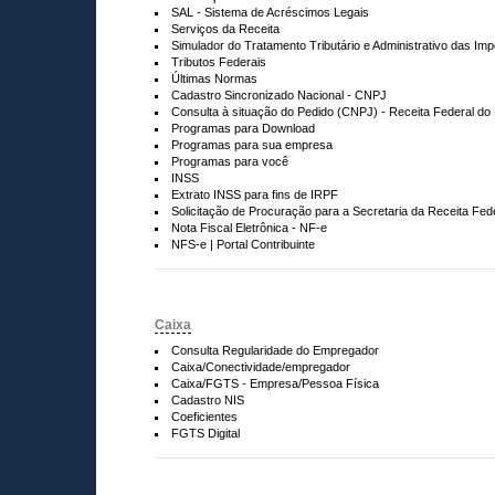
SAL - Sistema de Acréscimos Legais
Serviços da Receita
Simulador do Tratamento Tributário e Administrativo das Im
Tributos Federais
Últimas Normas
Cadastro Sincronizado Nacional - CNPJ
Consulta à situação do Pedido (CNPJ) - Receita Federal do 
Programas para Download
Programas para sua empresa
Programas para você
INSS
Extrato INSS para fins de IRPF
Solicitação de Procuração para a Secretaria da Receita Fede
Nota Fiscal Eletrônica - NF-e
NFS-e | Portal Contribuinte
Caixa
Consulta Regularidade do Empregador
Caixa/Conectividade/empregador
Caixa/FGTS - Empresa/Pessoa Física
Cadastro NIS
Coeficientes
FGTS Digital