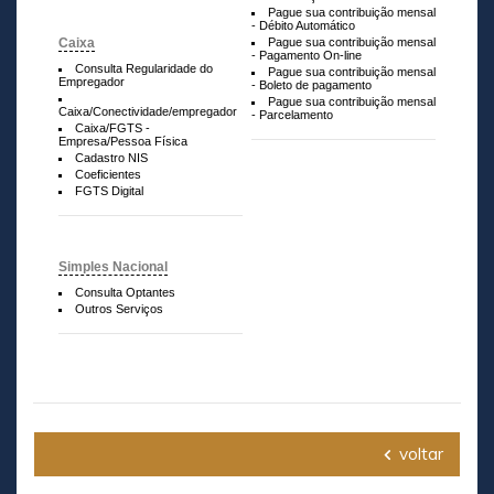
Pague sua contribuição mensal
- Débito Automático
Caixa
Pague sua contribuição mensal
- Pagamento On-line
Consulta Regularidade do
Pague sua contribuição mensal
Empregador
- Boleto de pagamento
Pague sua contribuição mensal
Caixa/Conectividade/empregador
- Parcelamento
Caixa/FGTS -
Empresa/Pessoa Física
Cadastro NIS
Coeficientes
FGTS Digital
Simples Nacional
Consulta Optantes
Outros Serviços
voltar