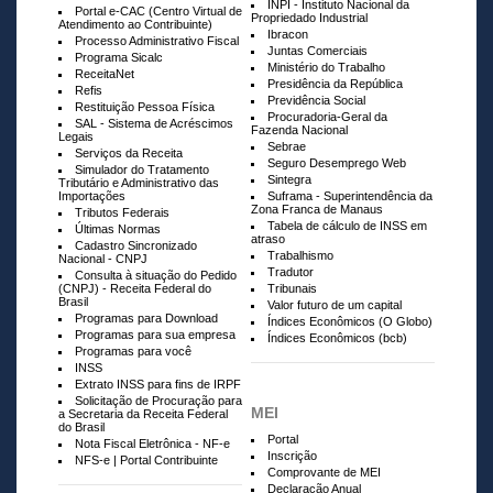
INPI - Instituto Nacional da
Portal e-CAC (Centro Virtual de
Propriedado Industrial
Atendimento ao Contribuinte)
Ibracon
Processo Administrativo Fiscal
Juntas Comerciais
Programa Sicalc
Ministério do Trabalho
ReceitaNet
Presidência da República
Refis
Previdência Social
Restituição Pessoa Física
Procuradoria-Geral da
SAL - Sistema de Acréscimos
Fazenda Nacional
Legais
Sebrae
Serviços da Receita
Seguro Desemprego Web
Simulador do Tratamento
Sintegra
Tributário e Administrativo das
Importações
Suframa - Superintendência da
Zona Franca de Manaus
Tributos Federais
Tabela de cálculo de INSS em
Últimas Normas
atraso
Cadastro Sincronizado
Trabalhismo
Nacional - CNPJ
Tradutor
Consulta à situação do Pedido
(CNPJ) - Receita Federal do
Tribunais
Brasil
Valor futuro de um capital
Programas para Download
Índices Econômicos (O Globo)
Programas para sua empresa
Índices Econômicos (bcb)
Programas para você
INSS
Extrato INSS para fins de IRPF
Solicitação de Procuração para
MEI
a Secretaria da Receita Federal
do Brasil
Portal
Nota Fiscal Eletrônica - NF-e
Inscrição
NFS-e | Portal Contribuinte
Comprovante de MEI
Declaração Anual