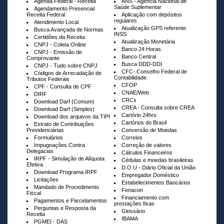
Agenda Federal - Receita
ANS - Agência Nacional de
Saúde Suplementar
Agendamento Presencial
Receita Federal
Aplicação com depósitos
regulares
Atendimento Local
Atualização GPS referente
Busca Avançada de Normas
INSS
Certidões da Receita
Atualização Monetária
CNPJ - Coleta Online
Banco 24 Horas
CNPJ - Emissão de
Banco Central
Comprovante
Busca DDD-DDI
CNPJ - Tudo sobre CNPJ
CFC- Conselho Federal de
Códigos de Arrecadação de
Contabilidade
Tributos Federais
CFOP
CPF - Consulta de CPF
CNAE/Web
DIRF
CRCs
Download Darf (Comum)
CREA - Consulta sobre CREA
Download Darf (Simples)
Cartório 24hrs
Download dos arquivos da TIPI
Cartórios do Brasil
Extrato de Contribuições
Previdenciárias
Conversão de Moedas
Formulários
Correios
Impugnações Contra
Correção de valores
Delegacias
Cálculos Financeiros
IRPF - Simulação de Alíquota
Cédulas e moedas brasileiras
Efetiva
D.O.U - Diário Oficial da União
Download Programa IRPF
Empregador Doméstico
Licitações
Estabelecimentos Bancários
Mandado de Procedimento
Fenacon
Fiscal
Financiamento com
Pagamentos e Parcelamentos
prestações fixas
Perguntas e Resposta da
Glossário
Receita
IBAMA
PGMEI - DAS