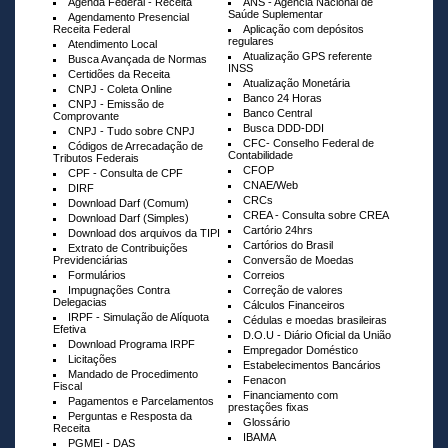
Agenda Federal - Receita
ANS - Agência Nacional de
Saúde Suplementar
Agendamento Presencial
Receita Federal
Aplicação com depósitos
regulares
Atendimento Local
Atualização GPS referente
Busca Avançada de Normas
INSS
Certidões da Receita
Atualização Monetária
CNPJ - Coleta Online
Banco 24 Horas
CNPJ - Emissão de
Banco Central
Comprovante
Busca DDD-DDI
CNPJ - Tudo sobre CNPJ
CFC- Conselho Federal de
Códigos de Arrecadação de
Contabilidade
Tributos Federais
CFOP
CPF - Consulta de CPF
CNAE/Web
DIRF
CRCs
Download Darf (Comum)
CREA - Consulta sobre CREA
Download Darf (Simples)
Cartório 24hrs
Download dos arquivos da TIPI
Cartórios do Brasil
Extrato de Contribuições
Previdenciárias
Conversão de Moedas
Formulários
Correios
Impugnações Contra
Correção de valores
Delegacias
Cálculos Financeiros
IRPF - Simulação de Alíquota
Cédulas e moedas brasileiras
Efetiva
D.O.U - Diário Oficial da União
Download Programa IRPF
Empregador Doméstico
Licitações
Estabelecimentos Bancários
Mandado de Procedimento
Fenacon
Fiscal
Financiamento com
Pagamentos e Parcelamentos
prestações fixas
Perguntas e Resposta da
Glossário
Receita
IBAMA
PGMEI - DAS