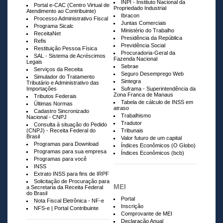
INPI - Instituto Nacional da
Portal e-CAC (Centro Virtual de
Propriedado Industrial
Atendimento ao Contribuinte)
Ibracon
Processo Administrativo Fiscal
Juntas Comerciais
Programa Sicalc
Ministério do Trabalho
ReceitaNet
Presidência da República
Refis
Previdência Social
Restituição Pessoa Física
Procuradoria-Geral da
SAL - Sistema de Acréscimos
Fazenda Nacional
Legais
Sebrae
Serviços da Receita
Seguro Desemprego Web
Simulador do Tratamento
Sintegra
Tributário e Administrativo das
Importações
Suframa - Superintendência da
Zona Franca de Manaus
Tributos Federais
Tabela de cálculo de INSS em
Últimas Normas
atraso
Cadastro Sincronizado
Trabalhismo
Nacional - CNPJ
Tradutor
Consulta à situação do Pedido
(CNPJ) - Receita Federal do
Tribunais
Brasil
Valor futuro de um capital
Programas para Download
Índices Econômicos (O Globo)
Programas para sua empresa
Índices Econômicos (bcb)
Programas para você
INSS
Extrato INSS para fins de IRPF
Solicitação de Procuração para
MEI
a Secretaria da Receita Federal
do Brasil
Portal
Nota Fiscal Eletrônica - NF-e
Inscrição
NFS-e | Portal Contribuinte
Comprovante de MEI
Declaração Anual