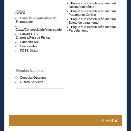
Pague sua contribuição mensal
- Débito Automático
Caixa
Pague sua contribuição mensal
- Pagamento On-line
Consulta Regularidade do
Pague sua contribuição mensal
Empregador
- Boleto de pagamento
Pague sua contribuição mensal
Caixa/Conectividade/empregador
- Parcelamento
Caixa/FGTS -
Empresa/Pessoa Física
Cadastro NIS
Coeficientes
FGTS Digital
Simples Nacional
Consulta Optantes
Outros Serviços
voltar