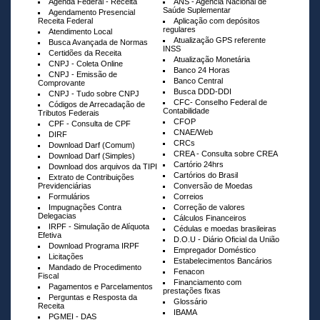
Agenda Federal - Receita
ANS - Agência Nacional de
Saúde Suplementar
Agendamento Presencial
Receita Federal
Aplicação com depósitos
regulares
Atendimento Local
Atualização GPS referente
Busca Avançada de Normas
INSS
Certidões da Receita
Atualização Monetária
CNPJ - Coleta Online
Banco 24 Horas
CNPJ - Emissão de
Banco Central
Comprovante
Busca DDD-DDI
CNPJ - Tudo sobre CNPJ
CFC- Conselho Federal de
Códigos de Arrecadação de
Contabilidade
Tributos Federais
CFOP
CPF - Consulta de CPF
CNAE/Web
DIRF
CRCs
Download Darf (Comum)
CREA - Consulta sobre CREA
Download Darf (Simples)
Cartório 24hrs
Download dos arquivos da TIPI
Cartórios do Brasil
Extrato de Contribuições
Previdenciárias
Conversão de Moedas
Formulários
Correios
Impugnações Contra
Correção de valores
Delegacias
Cálculos Financeiros
IRPF - Simulação de Alíquota
Cédulas e moedas brasileiras
Efetiva
D.O.U - Diário Oficial da União
Download Programa IRPF
Empregador Doméstico
Licitações
Estabelecimentos Bancários
Mandado de Procedimento
Fenacon
Fiscal
Financiamento com
Pagamentos e Parcelamentos
prestações fixas
Perguntas e Resposta da
Glossário
Receita
IBAMA
PGMEI - DAS