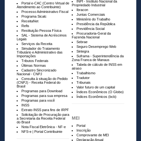
INPI - Instituto Nacional da
Portal e-CAC (Centro Virtual de
Propriedado Industrial
Atendimento ao Contribuinte)
Ibracon
Processo Administrativo Fiscal
Juntas Comerciais
Programa Sicalc
Ministério do Trabalho
ReceitaNet
Presidência da República
Refis
Previdência Social
Restituição Pessoa Física
Procuradoria-Geral da
SAL - Sistema de Acréscimos
Fazenda Nacional
Legais
Sebrae
Serviços da Receita
Seguro Desemprego Web
Simulador do Tratamento
Sintegra
Tributário e Administrativo das
Importações
Suframa - Superintendência da
Zona Franca de Manaus
Tributos Federais
Tabela de cálculo de INSS em
Últimas Normas
atraso
Cadastro Sincronizado
Trabalhismo
Nacional - CNPJ
Tradutor
Consulta à situação do Pedido
(CNPJ) - Receita Federal do
Tribunais
Brasil
Valor futuro de um capital
Programas para Download
Índices Econômicos (O Globo)
Programas para sua empresa
Índices Econômicos (bcb)
Programas para você
INSS
Extrato INSS para fins de IRPF
Solicitação de Procuração para
MEI
a Secretaria da Receita Federal
do Brasil
Portal
Nota Fiscal Eletrônica - NF-e
Inscrição
NFS-e | Portal Contribuinte
Comprovante de MEI
Declaração Anual