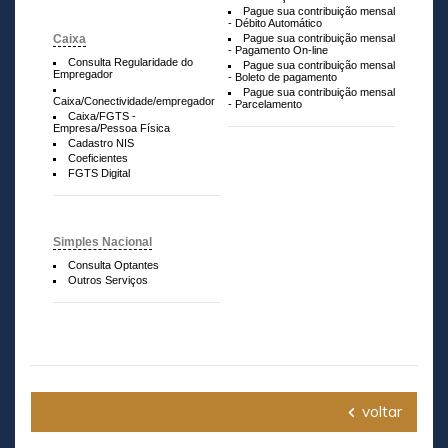
Pague sua contribuição mensal
- Débito Automático
Caixa
Pague sua contribuição mensal
- Pagamento On-line
Consulta Regularidade do
Pague sua contribuição mensal
Empregador
- Boleto de pagamento
Pague sua contribuição mensal
Caixa/Conectividade/empregador
- Parcelamento
Caixa/FGTS -
Empresa/Pessoa Física
Cadastro NIS
Coeficientes
FGTS Digital
Simples Nacional
Consulta Optantes
Outros Serviços
voltar