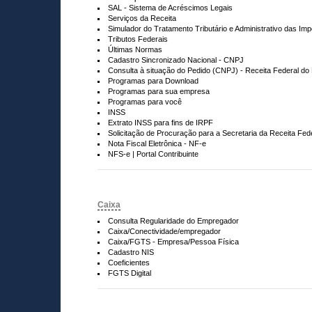
SAL - Sistema de Acréscimos Legais
Serviços da Receita
Simulador do Tratamento Tributário e Administrativo das Im
Tributos Federais
Últimas Normas
Cadastro Sincronizado Nacional - CNPJ
Consulta à situação do Pedido (CNPJ) - Receita Federal do 
Programas para Download
Programas para sua empresa
Programas para você
INSS
Extrato INSS para fins de IRPF
Solicitação de Procuração para a Secretaria da Receita Fede
Nota Fiscal Eletrônica - NF-e
NFS-e | Portal Contribuinte
Caixa
Consulta Regularidade do Empregador
Caixa/Conectividade/empregador
Caixa/FGTS - Empresa/Pessoa Física
Cadastro NIS
Coeficientes
FGTS Digital