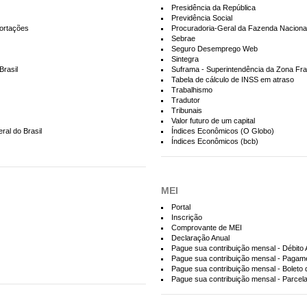
Presidência da República
Previdência Social
portações
Procuradoria-Geral da Fazenda Naciona
Sebrae
Seguro Desemprego Web
Sintegra
Brasil
Suframa - Superintendência da Zona F
Tabela de cálculo de INSS em atraso
Trabalhismo
Tradutor
Tribunais
Valor futuro de um capital
ral do Brasil
Índices Econômicos (O Globo)
Índices Econômicos (bcb)
MEI
Portal
Inscrição
Comprovante de MEI
Declaração Anual
Pague sua contribuição mensal - Débito
Pague sua contribuição mensal - Pagame
Pague sua contribuição mensal - Boleto
Pague sua contribuição mensal - Parcel