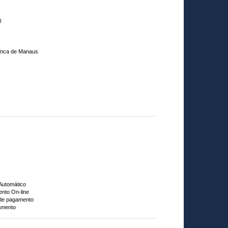
l
ranca de Manaus
 Automático
nto On-line
 de pagamento
amento