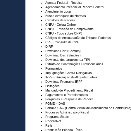
Agenda Federal - Receita
Agendamento Presencial Receita Federal
Atendimento Local
Busca Avançada de Normas
Certidões da Receita
CNPJ - Coleta Online
CNPJ - Emissão de Comprovante
CNPJ - Tudo sobre CNPJ
Códigos de Arrecadação de Tributos Federais
CPF - Consulta de CPF
DIRF
Download Darf (Comum)
Download Darf (Simples)
Download dos arquivos da TIPI
Extrato de Contribuições Previdenciárias
Formulários
Impugnações Contra Delegacias
IRPF - Simulação de Alíquota Efetiva
Download Programa IRPF
Licitações
Mandado de Procedimento Fiscal
Pagamentos e Parcelamentos
Perguntas e Resposta da Receita
PGMEI - DAS
Portal e-CAC (Centro Virtual de Atendimento ao Contribuinte
Processo Administrativo Fiscal
Programa Sicalc
ReceitaNet
Refis
Restituição Pessoa Física