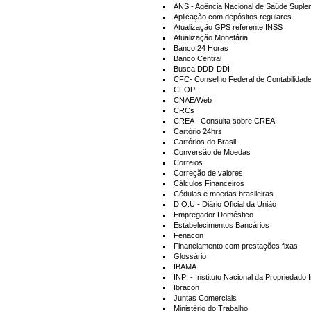
ANS - Agência Nacional de Saúde Suple
Aplicação com depósitos regulares
Atualização GPS referente INSS
Atualização Monetária
Banco 24 Horas
Banco Central
Busca DDD-DDI
CFC- Conselho Federal de Contabilidad
CFOP
CNAE/Web
CRCs
CREA - Consulta sobre CREA
Cartório 24hrs
Cartórios do Brasil
Conversão de Moedas
Correios
Correção de valores
Cálculos Financeiros
Cédulas e moedas brasileiras
D.O.U - Diário Oficial da União
Empregador Doméstico
Estabelecimentos Bancários
Fenacon
Financiamento com prestações fixas
)
Glossário
IBAMA
INPI - Instituto Nacional da Propriedado I
Ibracon
Juntas Comerciais
Ministério do Trabalho